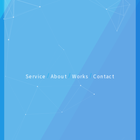
/
/
/
Service
About
Works
Contact