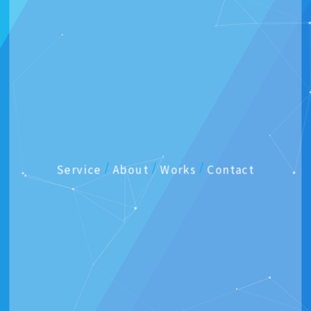
/
/
/
Service
About
Works
Contact